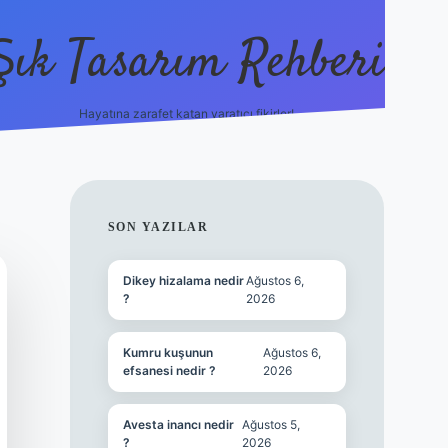
Şık Tasarım Rehberi
Hayatına zarafet katan yaratıcı fikirler!
vdcasino giriş
SIDEBAR
SON YAZILAR
Dikey hizalama nedir
Ağustos 6,
?
2026
Kumru kuşunun
Ağustos 6,
efsanesi nedir ?
2026
Avesta inancı nedir
Ağustos 5,
?
2026