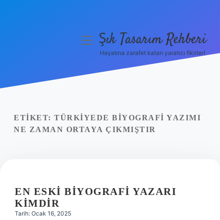
Şık Tasarım Rehberi
menüyü
aç
Hayatına zarafet katan yaratıcı fikirler!
Anasayfa
Gizlilik Politikası
Yasal Uyarı
ETIKET:
TÜRKIYEDE BIYOGRAFI YAZIMI
NE ZAMAN ORTAYA ÇIKMIŞTIR
Hakkımızda
EN ESKI BIYOGRAFI YAZARI
KIMDIR
Tarih: Ocak 16, 2025