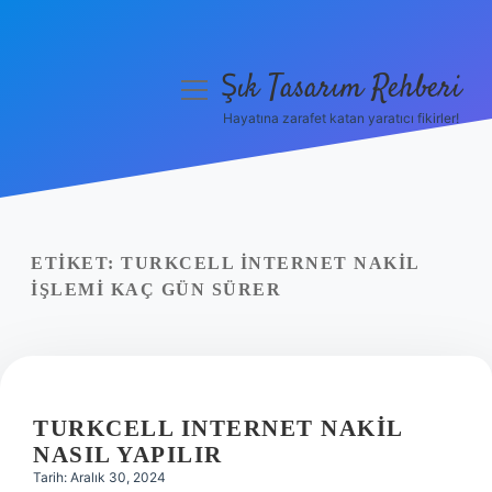
Şık Tasarım Rehberi
menüyü
aç
Hayatına zarafet katan yaratıcı fikirler!
Anasayfa
Gizlilik Politikası
Yasal Uyarı
ETIKET:
TURKCELL INTERNET NAKIL
IŞLEMI KAÇ GÜN SÜRER
Hakkımızda
TURKCELL INTERNET NAKIL
NASIL YAPILIR
Tarih: Aralık 30, 2024