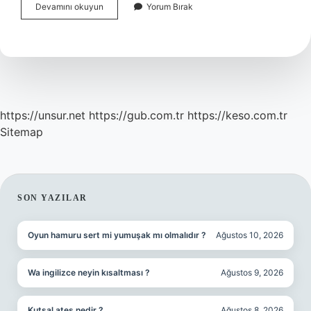
Turkcell
Devamını okuyun
Yorum Bırak
Internet
Nakil
Nasıl
Yapılır
https://unsur.net
https://gub.com.tr
https://keso.com.tr
Sitemap
SIDEBAR
SON YAZILAR
Oyun hamuru sert mi yumuşak mı olmalıdır ?
Ağustos 10, 2026
Wa ingilizce neyin kısaltması ?
Ağustos 9, 2026
Kutsal ateş nedir ?
Ağustos 8, 2026