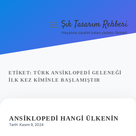
Şık Tasarım Rehberi
menüyü
aç
Hayatına zarafet katan yaratıcı fikirler!
Anasayfa
Gizlilik Politikası
Yasal Uyarı
ETIKET:
TÜRK ANSIKLOPEDI GELENEĞI
ILK KEZ KIMINLE BAŞLAMIŞTIR
Hakkımızda
ANSIKLOPEDI HANGI ÜLKENIN
Tarih: Kasım 9, 2024