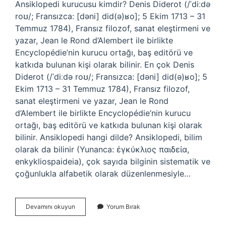
Ansiklopedi kurucusu kimdir? Denis Diderot (/ˈdiːdə
roʊ/; Fransızca: [dəni] did(ə)ʁo]; 5 Ekim 1713 – 31
Temmuz 1784), Fransız filozof, sanat eleştirmeni ve
yazar, Jean le Rond d’Alembert ile birlikte
Encyclopédie’nin kurucu ortağı, baş editörü ve
katkıda bulunan kişi olarak bilinir. En çok Denis
Diderot (/ˈdiːdə roʊ/; Fransızca: [dəni] did(ə)ʁo]; 5
Ekim 1713 – 31 Temmuz 1784), Fransız filozof,
sanat eleştirmeni ve yazar, Jean le Rond
d’Alembert ile birlikte Encyclopédie’nin kurucu
ortağı, baş editörü ve katkıda bulunan kişi olarak
bilinir. Ansiklopedi hangi dilde? Ansiklopedi, bilim
olarak da bilinir (Yunanca: ἐγκύκλιος παιδεία,
enkykliospaideia), çok sayıda bilginin sistematik ve
çoğunlukla alfabetik olarak düzenlenmesiyle…
Ansiklopedi
Devamını okuyun
Yorum Bırak
Hangi
Ülkenin