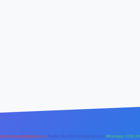
backlinkpaneli@gmail.com
Teams:
forumhizmeti@gmail.com
Whatsapp: 0262 60