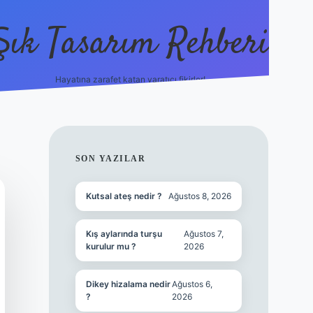
Şık Tasarım Rehberi
Hayatına zarafet katan yaratıcı fikirler!
vdcasino giriş
SIDEBAR
SON YAZILAR
Kutsal ateş nedir ?
Ağustos 8, 2026
Kış aylarında turşu
Ağustos 7,
kurulur mu ?
2026
Dikey hizalama nedir
Ağustos 6,
?
2026