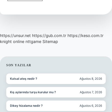
Sıfatı
Kimlerde
Bulunmaz
https://unsur.net
https://gub.com.tr
https://keso.com.tr
knight online
nttgame
Sitemap
SIDEBAR
SON YAZILAR
Kutsal ateş nedir ?
Ağustos 8, 2026
Kış aylarında turşu kurulur mu ?
Ağustos 7, 2026
Dikey hizalama nedir ?
Ağustos 6, 2026