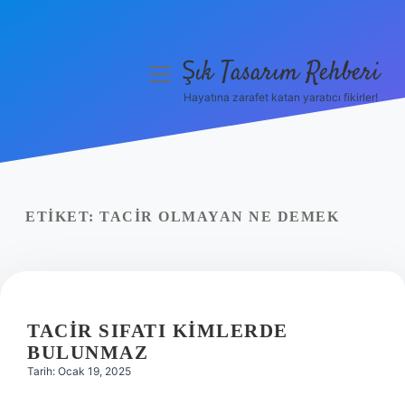
Şık Tasarım Rehberi
menüyü
aç
Hayatına zarafet katan yaratıcı fikirler!
Anasayfa
Gizlilik Politikası
Yasal Uyarı
ETIKET:
TACIR OLMAYAN NE DEMEK
Hakkımızda
TACIR SIFATI KIMLERDE
BULUNMAZ
Tarih: Ocak 19, 2025