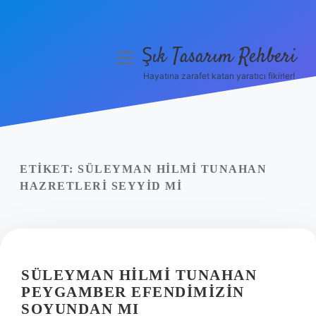
Şık Tasarım Rehberi
menüyü
aç
Hayatına zarafet katan yaratıcı fikirler!
Anasayfa
Gizlilik Politikası
Yasal Uyarı
ETIKET:
SÜLEYMAN HILMI TUNAHAN
HAZRETLERI SEYYID MI
Hakkımızda
SÜLEYMAN HILMI TUNAHAN
PEYGAMBER EFENDIMIZIN
SOYUNDAN MI