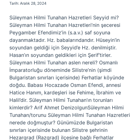
Tarih: Aralık 28, 2024
Süleyman Hilmi Tunahan Hazretleri Seyyid mi?
Süleyman Hilmi Tunahan Hazretleri’nin şeceresi
Peygamber Efendimiz’in (s.a.v.) saf soyuna
dayanmaktadır. Hz. babalarındandır. Hüseyin’in
soyundan geldiği için Seyyid’e Hz. denilmiştir.
Hasan’ın soyundan geldikleri için Şerif’tirler.
Süleyman Hilmi Tunahan aslen nereli? Osmanlı
İmparatorluğu döneminde Silistre’nin (şimdi
Bulgaristan sınırları içerisinde) Ferhatlar köyünde
doğdu. Babası Hocazade Osman Efendi, annesi
Hatice Hanım, kardeşleri ise Fehime, İbrahim ve
Halil’dir. Süleyman Hilmi Tunahan’ın torunları
kimlerdir? Arif Ahmet DenizolgunSüleyman Hilmi
Tunahan/torunu Süleyman Hilmi Tunahan Hazretleri
nerede doğmuştur? Günümüzde Bulgaristan
sınırları içerisinde bulunan Silistre şehrinin
Hezargrad (Razgrad) ilçesine bağlı Ferhatlar