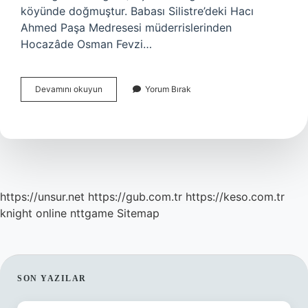
köyünde doğmuştur. Babası Silistre’deki Hacı
Ahmed Paşa Medresesi müderrislerinden
Hocazâde Osman Fevzi…
Süleyman
Devamını okuyun
Yorum Bırak
Hilmi
Tunahan
Peygamber
Efendimizin
Soyundan
Mı
https://unsur.net
https://gub.com.tr
https://keso.com.tr
knight online
nttgame
Sitemap
SIDEBAR
SON YAZILAR