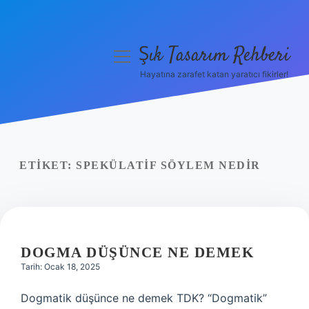
Şık Tasarım Rehberi
menüyü
aç
Hayatına zarafet katan yaratıcı fikirler!
Anasayfa
Gizlilik Politikası
Yasal Uyarı
ETIKET:
SPEKÜLATIF SÖYLEM NEDIR
Hakkımızda
DOGMA DÜŞÜNCE NE DEMEK
Tarih: Ocak 18, 2025
Dogmatik düşünce ne demek TDK? “Dogmatik”