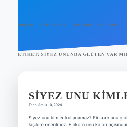
Anasayfa
Gizlilik Politikası
Yasal Uyarı
Hakkımızda
ETIKET:
SIYEZ UNUNDA GLÜTEN VAR MI
SIYEZ UNU KIML
Tarih: Aralık 19, 2024
Siyez unu kimler kullanamaz? Einkorn unu glute
kişilere önerilmez. Einkorn unu kalori açısın