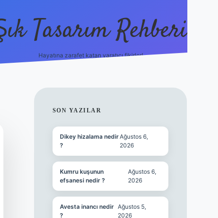
Şık Tasarım Rehberi
Hayatına zarafet katan yaratıcı fikirler!
vdcasino giriş
SIDEBAR
SON YAZILAR
Dikey hizalama nedir
Ağustos 6,
?
2026
Kumru kuşunun
Ağustos 6,
efsanesi nedir ?
2026
Avesta inancı nedir
Ağustos 5,
?
2026