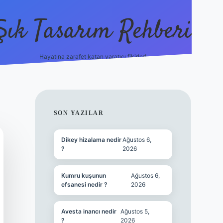
Şık Tasarım Rehberi
Hayatına zarafet katan yaratıcı fikirler!
vdcasino giriş
SIDEBAR
SON YAZILAR
Dikey hizalama nedir
Ağustos 6,
?
2026
Kumru kuşunun
Ağustos 6,
efsanesi nedir ?
2026
Avesta inancı nedir
Ağustos 5,
?
2026