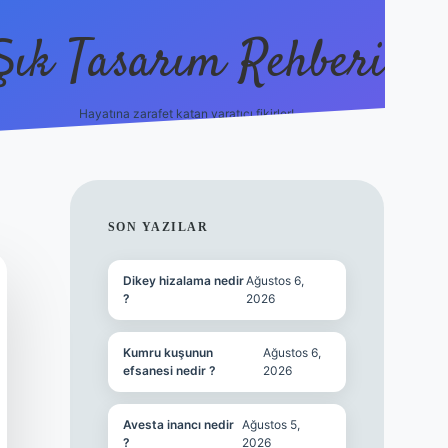
Şık Tasarım Rehberi
Hayatına zarafet katan yaratıcı fikirler!
vdcasino giriş
SIDEBAR
SON YAZILAR
Dikey hizalama nedir
Ağustos 6,
?
2026
Kumru kuşunun
Ağustos 6,
efsanesi nedir ?
2026
Avesta inancı nedir
Ağustos 5,
?
2026