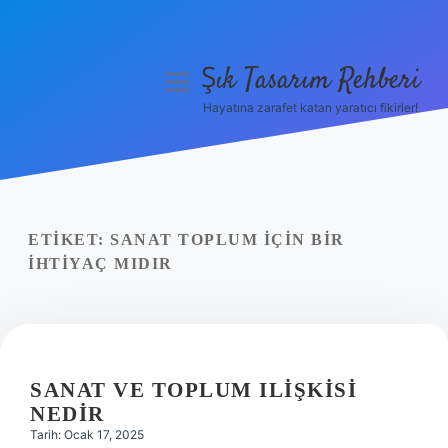
Şık Tasarım Rehberi
menüyü
aç
Hayatına zarafet katan yaratıcı fikirler!
Anasayfa
Gizlilik Politikası
Yasal Uyarı
ETIKET:
SANAT TOPLUM IÇIN BIR
IHTIYAÇ MIDIR
Hakkımızda
SANAT VE TOPLUM ILIŞKISI
NEDIR
Tarih: Ocak 17, 2025