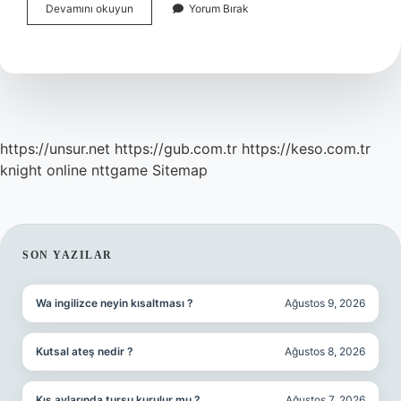
Sanat
Devamını okuyun
Yorum Bırak
Ve
Toplum
Ilişkisi
Nedir
https://unsur.net
https://gub.com.tr
https://keso.com.tr
knight online
nttgame
Sitemap
SIDEBAR
SON YAZILAR
Wa ingilizce neyin kısaltması ?
Ağustos 9, 2026
Kutsal ateş nedir ?
Ağustos 8, 2026
Kış aylarında turşu kurulur mu ?
Ağustos 7, 2026