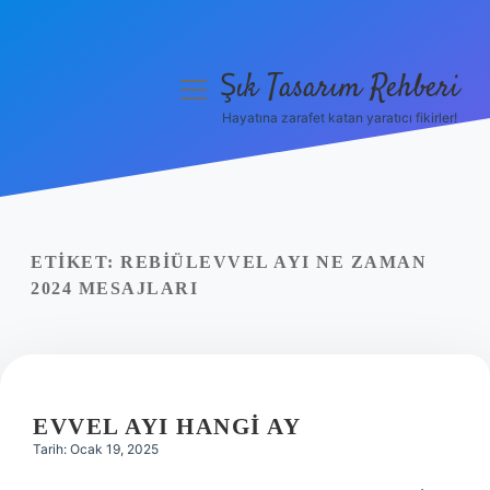
Şık Tasarım Rehberi
menüyü
aç
Hayatına zarafet katan yaratıcı fikirler!
Anasayfa
Gizlilik Politikası
Yasal Uyarı
ETIKET:
REBIÜLEVVEL AYI NE ZAMAN
2024 MESAJLARI
Hakkımızda
EVVEL AYI HANGI AY
Tarih: Ocak 19, 2025