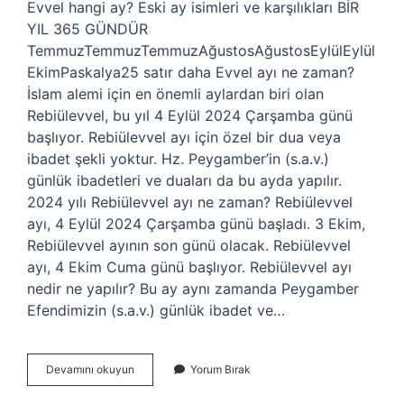
Evvel hangi ay? Eski ay isimleri ve karşılıkları BİR
YIL 365 GÜNDÜR
TemmuzTemmuzTemmuzAğustosAğustosEylülEylül
EkimPaskalya25 satır daha Evvel ayı ne zaman?
İslam alemi için en önemli aylardan biri olan
Rebiülevvel, bu yıl 4 Eylül 2024 Çarşamba günü
başlıyor. Rebiülevvel ayı için özel bir dua veya
ibadet şekli yoktur. Hz. Peygamber’in (s.a.v.)
günlük ibadetleri ve duaları da bu ayda yapılır.
2024 yılı Rebiülevvel ayı ne zaman? Rebiülevvel
ayı, 4 Eylül 2024 Çarşamba günü başladı. 3 Ekim,
Rebiülevvel ayının son günü olacak. Rebiülevvel
ayı, 4 Ekim Cuma günü başlıyor. Rebiülevvel ayı
nedir ne yapılır? Bu ay aynı zamanda Peygamber
Efendimizin (s.a.v.) günlük ibadet ve…
Evvel
Devamını okuyun
Yorum Bırak
Ayı
Hangi