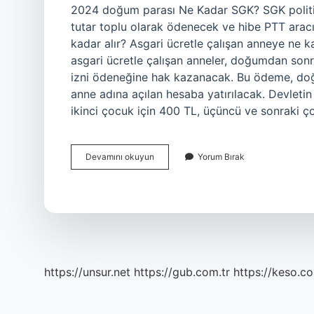
2024 doğum parası Ne Kadar SGK? SGK politikası
tutar toplu olarak ödenecek ve hibe PTT aracıl
kadar alır? Asgari ücretle çalışan anneye ne 
asgari ücretle çalışan anneler, doğumdan son
izni ödeneğine hak kazanacak. Bu ödeme, doğ
anne adına açılan hesaba yatırılacak. Devleti
ikinci çocuk için 400 TL, üçüncü ve sonraki ç
Sigortalı
Devamını okuyun
Yorum Bırak
Hamile
Kadının
Doğum
Parası
Ne
Kadardır
2024
https://unsur.net
https://gub.com.tr
https://keso.co