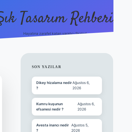
Şık Tasarım Rehberi
Hayatına zarafet katan yaratıcı fikirler!
vdcasino giriş
SIDEBAR
SON YAZILAR
Dikey hizalama nedir
Ağustos 6,
?
2026
Kumru kuşunun
Ağustos 6,
efsanesi nedir ?
2026
Avesta inancı nedir
Ağustos 5,
?
2026