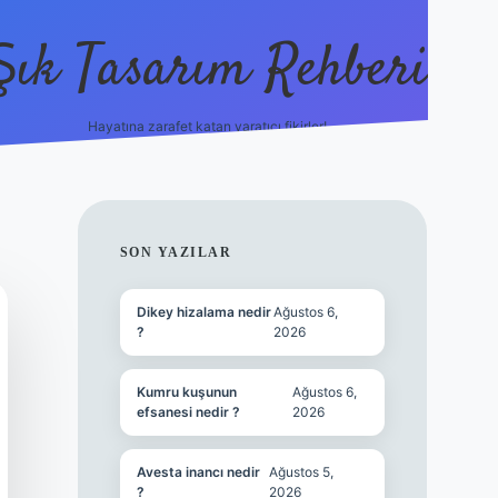
Şık Tasarım Rehberi
Hayatına zarafet katan yaratıcı fikirler!
vdcasino giriş
SIDEBAR
SON YAZILAR
Dikey hizalama nedir
Ağustos 6,
?
2026
Kumru kuşunun
Ağustos 6,
efsanesi nedir ?
2026
Avesta inancı nedir
Ağustos 5,
?
2026