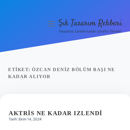
Şık Tasarım Rehberi
menüyü
aç
Hayatına zarafet katan yaratıcı fikirler!
Anasayfa
Gizlilik Politikası
Yasal Uyarı
ETIKET:
ÖZCAN DENIZ BÖLÜM BAŞI NE
KADAR ALIYOR
Hakkımızda
AKTRIS NE KADAR IZLENDI
Tarih: Ekim 14, 2024