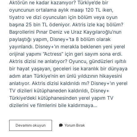
Aktörün ne kadar kazanıyor? Türkiye’de bir
oyuncunun ortalama aylık maaşı 120 TL iken,
tiyatro ve dizi oyuncuları için bölüm veya oyun
başına 25 bin TL ödeniyor. Aktris izle kaç bölüm?
Başrollerini Pınar Deniz ve Uraz Kaygılaroğlu’nun
paylaştığı yapım, Disney+’ta 8 bölüm olarak
yayınlandı. Disney+’ın merakla beklenen yeni yerel
orijinal yapımı “Actress” için geri sayım sona erdi.
Aktris dizisi ne anlatıyor? Oyuncu, gündüzleri ışıltılı
bir hayat yaşayan, geceleri ise karanlık bir dünyaya
adım atan Türkiye’nin en ünlü yıldızının hikayesini
anlatıyor. Aktris dizisi kaldırıldı mı? Disney+’ın yerel
TV dizileri kütüphaneden kaldırıldı, Disney+
Türkiye’deki kütüphanesinden yerel yapım TV
dizilerini ve filmlerini bile kaldırmaya…
Aktris
Devamını okuyun
Yorum Bırak
Ne
Kadar