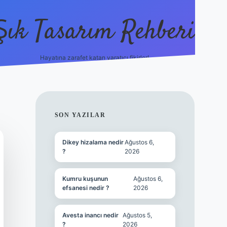
Şık Tasarım Rehberi
Hayatına zarafet katan yaratıcı fikirler!
vdcasino giriş
SIDEBAR
SON YAZILAR
Dikey hizalama nedir
Ağustos 6,
?
2026
Kumru kuşunun
Ağustos 6,
efsanesi nedir ?
2026
Avesta inancı nedir
Ağustos 5,
?
2026