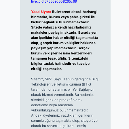
live:.cid.575569c608265c69
Yasal Uyarı:
Bu internet sitesi, herhangi
bir marka, kurum veya şahıs şirketi ile
hiçbir bağlantısı bulunmamaktadır.
Sitede yalnızca kendi hazırladığımız
makaleler paylaşılmaktadır. Burada yer
alan içerikler haber niteliği taşımamakta
olup, gerçek kurum ve kişiler hakkında
paylaşım yapılmamaktadır. Gerçek
kurum ve kişiler ile isim benzerlikleri
tamamen tesadüfidir. Sitemizdeki
bilgiler taslak halindedir ve tavsiye
niteliği taşımazlar.
Sitemiz, 5651 Sayılı Kanun gereğince Bilgi
Teknolojileri ve İletişim Kurumu (BTK)
tarafından onaylanmış bir Yer Sağlayıcı
olarak hizmet vermektedir. Bu nedenle,
sitedeki içerikleri proaktif olarak
denetleme veya araştırma
yükümlülüğümüz bulunmamaktadır.
Ancak, üyelerimiz yazdıkları içeriklerin
sorumluluğunu taşımakta olup, siteye üye
olarak bu sorumluluğu kabul etmiş