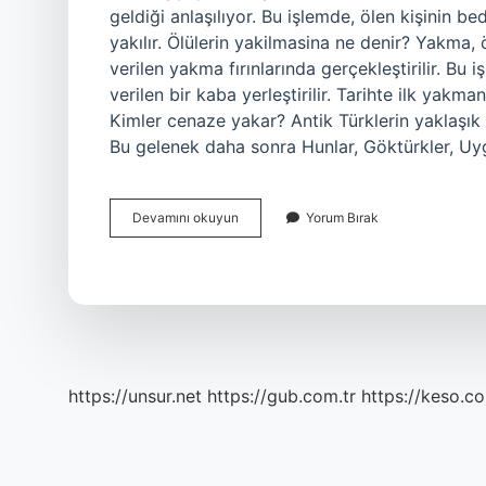
geldiği anlaşılıyor. Bu işlemde, ölen kişinin b
yakılır. Ölülerin yakilmasina ne denir? Yakma,
verilen yakma fırınlarında gerçekleştirilir. Bu
verilen bir kaba yerleştirilir. Tarihte ilk yak
Kimler cenaze yakar? Antik Türklerin yaklaşık 
Bu gelenek daha sonra Hunlar, Göktürkler, Uyg
Cenazenin
Devamını okuyun
Yorum Bırak
Yakılması
Nedir
https://unsur.net
https://gub.com.tr
https://keso.co