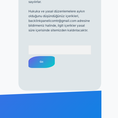
sayılırlar.
Hukuka ve yasal düzenlemelere aykırı
olduğunu düşündüğünüz içerikleri,
backlinkpanelicomtr@gmail.com
adresine
bildirmeniz halinde, ilgili içerikler yasal
süre içerisinde sitemizden kaldırılacaktır.
Arama