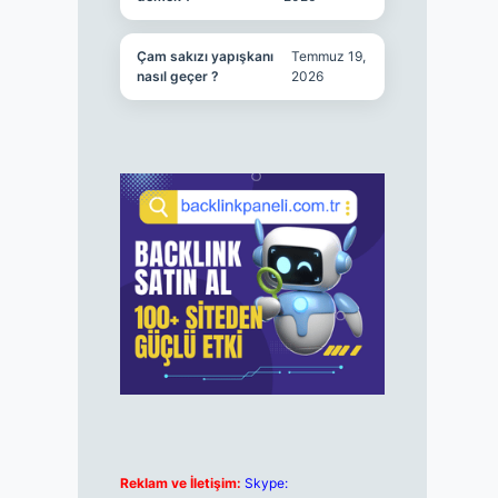
Çam sakızı yapışkanı
Temmuz 19,
nasıl geçer ?
2026
Reklam ve İletişim:
Skype: