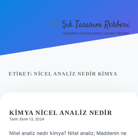
Şık Tasarım Rehberi
menüyü
aç
Hayatına zarafet katan yaratıcı fikirler!
Anasayfa
Gizlilik Politikası
Yasal Uyarı
ETIKET:
NICEL ANALIZ NEDIR KIMYA
Hakkımızda
KIMYA NICEL ANALIZ NEDIR
Tarih: Ekim 13, 2024
Nitel analiz nedir kimya? Nitel analiz; Maddenin ne