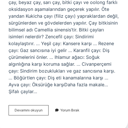
çay, beyaz çay, sarı çay, bitki çayı ve oolong farklı
oksidasyon aşamalarından geçerek yapılır. Öte
yandan Kukicha çayı (filiz çayı) yapraklardan değil,
sürgünlerden ve gövdelerden yapılır. Çay bitkisinin
bilimsel adı Camellia sinensis’tir. Bitki çayları
isimleri nelerdir? Zencefil çayı: Sindirimi
kolaylaştırır. … Yeşil çay: Kansere karşı … Rezene
çayı: Gaz sancısına iyi gelir … Karanfil çayı: Diş
çürümelerini önler. … Ihlamur ağacı: Soğuk
algınlığına karşı koruma sağlar. … Civanperçemi
çayı: Sindirim bozuklukları ve gaz sancısına karşı.
… Böğürtlen çayı: Diş eti kanamalarına karşı …
Ayva çayı: Öksürüğe karşıDaha fazla makale…
Şifalı çaylar…
Ne
Devamını okuyun
Yorum Bırak
Tür
Çaylar
Vardır