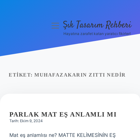
Şık Tasarım Rehberi
menüyü
aç
Hayatına zarafet katan yaratıcı fikirler!
Anasayfa
Gizlilik Politikası
Yasal Uyarı
ETIKET:
MUHAFAZAKARIN ZITTI NEDIR
Hakkımızda
PARLAK MAT EŞ ANLAMLI MI
Tarih: Ekim 9, 2024
Mat eş anlamlısı ne? MATTE KELİMESİNİN EŞ