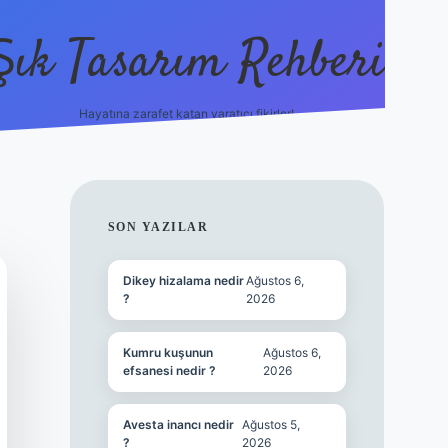
Şık Tasarım Rehberi
Hayatına zarafet katan yaratıcı fikirler!
vdcasino giriş
SIDEBAR
SON YAZILAR
Dikey hizalama nedir
Ağustos 6,
?
2026
Kumru kuşunun
Ağustos 6,
efsanesi nedir ?
2026
Avesta inancı nedir
Ağustos 5,
?
2026