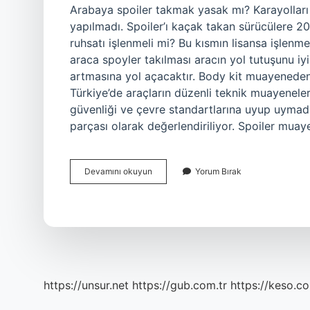
Arabaya spoiler takmak yasak mı? Karayolları 
yapılmadı. Spoiler’ı kaçak takan sürücülere 20
ruhsatı işlenmeli mi? Bu kısmın lisansa işlenme
araca spoyler takılması aracın yol tutuşunu iyi
artmasına yol açacaktır. Body kit muayened
Türkiye’de araçların düzenli teknik muayenelerd
güvenliği ve çevre standartlarına uyup uymadı
parçası olarak değerlendiriliyor. Spoiler mu
Araba
Devamını okuyun
Yorum Bırak
Spoiler
Muayeneden
Geçer
Mi
https://unsur.net
https://gub.com.tr
https://keso.co