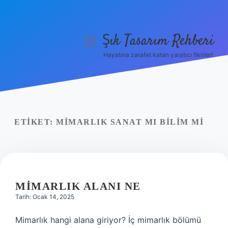
Şık Tasarım Rehberi
menüyü
aç
Hayatına zarafet katan yaratıcı fikirler!
Anasayfa
Gizlilik Politikası
Yasal Uyarı
ETIKET:
MIMARLIK SANAT MI BILIM MI
Hakkımızda
MIMARLIK ALANI NE
Tarih: Ocak 14, 2025
Mimarlık hangi alana giriyor? İç mimarlık bölümü