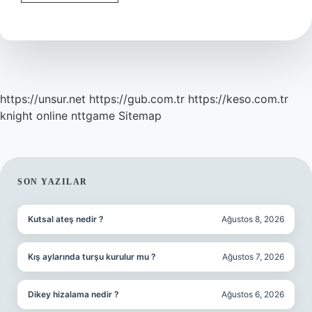
Metinde
Bulunması
Gereken
Unsurlar
Nelerdir
https://unsur.net
https://gub.com.tr
https://keso.com.tr
knight online
nttgame
Sitemap
SIDEBAR
SON YAZILAR
Kutsal ateş nedir ?
Ağustos 8, 2026
Kış aylarında turşu kurulur mu ?
Ağustos 7, 2026
Dikey hizalama nedir ?
Ağustos 6, 2026