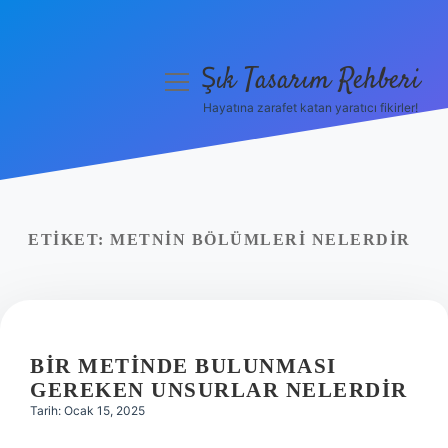
Şık Tasarım Rehberi
menüyü
aç
Hayatına zarafet katan yaratıcı fikirler!
Anasayfa
Gizlilik Politikası
Yasal Uyarı
ETIKET:
METNIN BÖLÜMLERI NELERDIR
Hakkımızda
BIR METINDE BULUNMASI
GEREKEN UNSURLAR NELERDIR
Tarih: Ocak 15, 2025