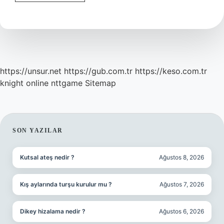
Metinde
Bulunması
Gereken
Unsurlar
Nelerdir
https://unsur.net
https://gub.com.tr
https://keso.com.tr
knight online
nttgame
Sitemap
SIDEBAR
SON YAZILAR
Kutsal ateş nedir ?
Ağustos 8, 2026
Kış aylarında turşu kurulur mu ?
Ağustos 7, 2026
Dikey hizalama nedir ?
Ağustos 6, 2026