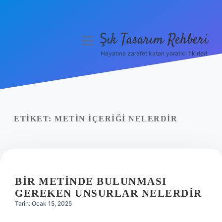
Şık Tasarım Rehberi
menüyü
aç
Hayatına zarafet katan yaratıcı fikirler!
Anasayfa
Gizlilik Politikası
Yasal Uyarı
ETIKET:
METIN IÇERIĞI NELERDIR
Hakkımızda
BIR METINDE BULUNMASI
GEREKEN UNSURLAR NELERDIR
Tarih: Ocak 15, 2025