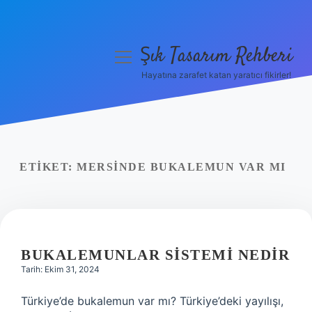
Şık Tasarım Rehberi
menüyü
aç
Hayatına zarafet katan yaratıcı fikirler!
Anasayfa
Gizlilik Politikası
Yasal Uyarı
ETIKET:
MERSINDE BUKALEMUN VAR MI
Hakkımızda
BUKALEMUNLAR SISTEMI NEDIR
Tarih: Ekim 31, 2024
Türkiye’de bukalemun var mı? Türkiye’deki yayılışı,