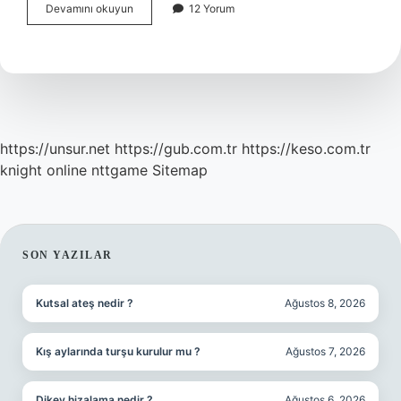
Mayalar
Devamını okuyun
12 Yorum
Hangi
Ülkede
Yaşadı
https://unsur.net
https://gub.com.tr
https://keso.com.tr
knight online
nttgame
Sitemap
SIDEBAR
SON YAZILAR
Kutsal ateş nedir ?
Ağustos 8, 2026
Kış aylarında turşu kurulur mu ?
Ağustos 7, 2026
Dikey hizalama nedir ?
Ağustos 6, 2026