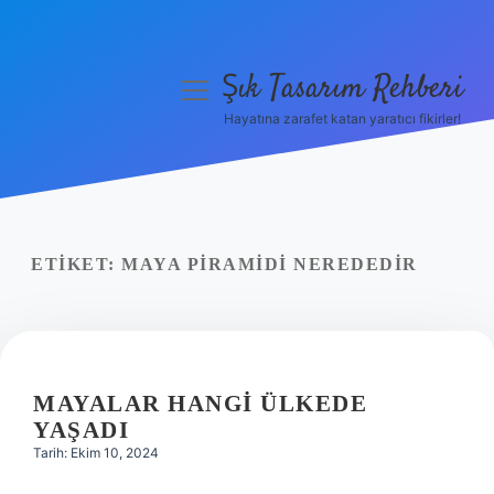
Şık Tasarım Rehberi
menüyü
aç
Hayatına zarafet katan yaratıcı fikirler!
Anasayfa
Gizlilik Politikası
Yasal Uyarı
ETIKET:
MAYA PIRAMIDI NEREDEDIR
Hakkımızda
MAYALAR HANGI ÜLKEDE
YAŞADI
Tarih: Ekim 10, 2024