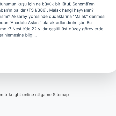
 Ruhumun kuşu için ne büyük bir lütuf, Sanemā’nın
ban’ın balıdır (TS I/386). Malak hangi hayvanın?
 ismi? Aksaray yöresinde dudaklarına “Malak” denmesi
ndan “Anadolu Aslanı” olarak adlandırılmıştır. Bu
imdir? Nestlé’de 22 yıldır çeşitli üst düzey görevlerde
erinlemesine bilgi…
m.tr
knight online
nttgame
Sitemap