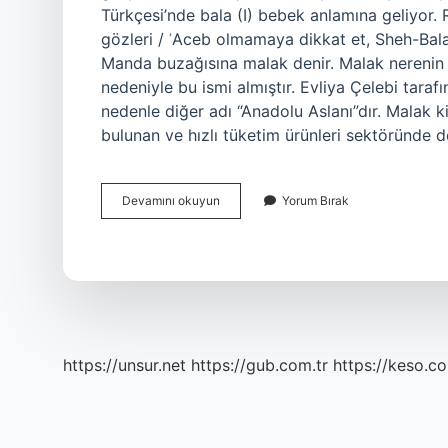
Türkçesi’nde bala (I) bebek anlamına geliyor.
gözleri / ʿAceb olmamaya dikkat et, Sheh-Bala
Manda buzağısına malak denir. Malak nerenin
nedeniyle bu ismi almıştır. Evliya Çelebi tarafı
nedenle diğer adı “Anadolu Aslanı”dır. Malak k
bulunan ve hızlı tüketim ürünleri sektöründe d
Malak
Devamını okuyun
Yorum Bırak
Kelimesinin
Anlamı
Nedir
https://unsur.net
https://gub.com.tr
https://keso.co