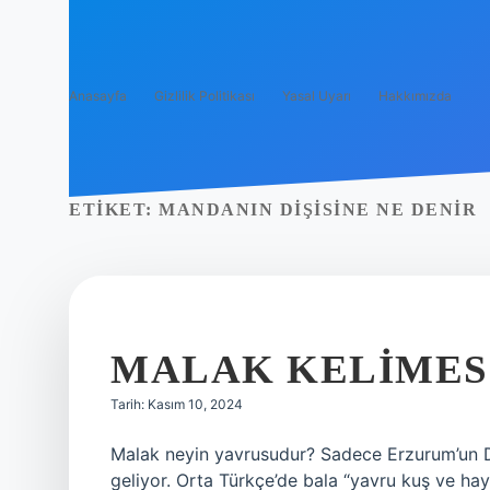
Anasayfa
Gizlilik Politikası
Yasal Uyarı
Hakkımızda
ETIKET:
MANDANIN DIŞISINE NE DENIR
MALAK KELIMES
Tarih: Kasım 10, 2024
Malak neyin yavrusudur? Sadece Erzurum’un DS
geliyor. Orta Türkçe’de bala “yavru kuş ve ha