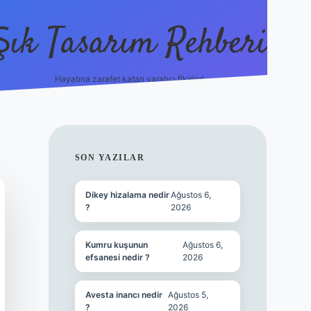
Şık Tasarım Rehberi
Hayatına zarafet katan yaratıcı fikirler!
vdcasino giriş
SIDEBAR
SON YAZILAR
Dikey hizalama nedir
Ağustos 6,
?
2026
Kumru kuşunun
Ağustos 6,
efsanesi nedir ?
2026
Avesta inancı nedir
Ağustos 5,
?
2026