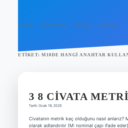
Anasayfa
Gizlilik Politikası
Yasal Uyarı
Hakkımızda
ETIKET:
M10DE HANGI ANAHTAR KULLA
3 8 CIVATA METR
Tarih: Ocak 18, 2025
Civatanın metrik kaç olduğunu nasıl anlarız? M
olarak adlandırılır (M: nominal çapı ifade eder)