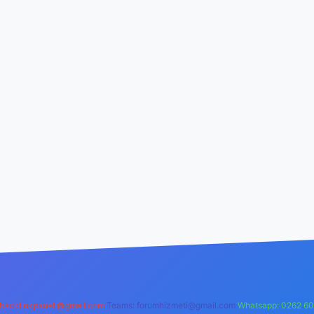
backlinkpaneli@gmail.com
Teams:
forumhizmeti@gmail.com
Whatsapp: 0262 60