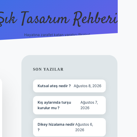
Şık Tasarım Rehberi
Hayatına zarafet katan yaratıcı fikirler!
vdcasino giriş
SIDEBAR
SON YAZILAR
Kutsal ateş nedir ?
Ağustos 8, 2026
Kış aylarında turşu
Ağustos 7,
kurulur mu ?
2026
Dikey hizalama nedir
Ağustos 6,
?
2026