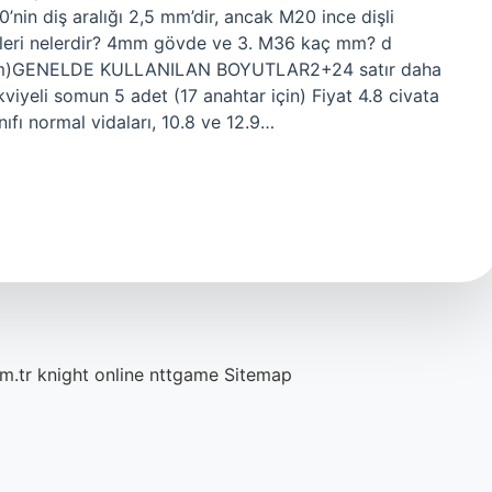
0’nin diş aralığı 2,5 mm’dir, ancak M20 ince dişli
lçüleri nelerdir? 4mm gövde ve 3. M36 kaç mm? d
mm)GENELDE KULLANILAN BOYUTLAR2+24 satır daha
iyeli somun 5 adet (17 anahtar için) Fiyat 4.8 civata
ıfı normal vidaları, 10.8 ve 12.9…
m.tr
knight online
nttgame
Sitemap