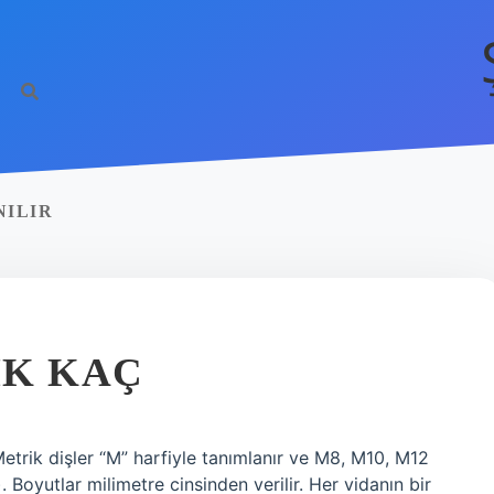
NILIR
IK KAÇ
etrik dişler “M” harfiyle tanımlanır ve M8, M10, M12
. Boyutlar milimetre cinsinden verilir. Her vidanın bir