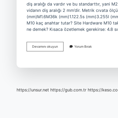
diş aralığı da vardır ve bu standarttır, yani M2
vidanın diş aralığı 2 mm’dir. Metrik cıvata ö
(mm)M1.6M36k (mm)1.122.5s (mm)3.255I (
M10 kaç anahtar tutar? Site Hardware M10 takv
ne demek? Kısaca özetlemek gerekirse: 4.8 sın
3
Devamını okuyun
Yorum Bırak
8
Civata
Metrik
Kaç
https://unsur.net
https://gub.com.tr
https://keso.co