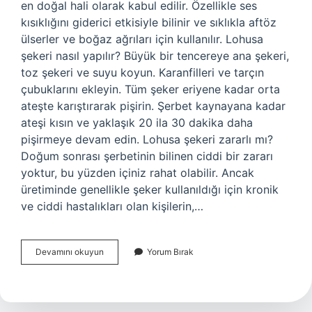
en doğal hali olarak kabul edilir. Özellikle ses
kısıklığını giderici etkisiyle bilinir ve sıklıkla aftöz
ülserler ve boğaz ağrıları için kullanılır. Lohusa
şekeri nasıl yapılır? Büyük bir tencereye ana şekeri,
toz şekeri ve suyu koyun. Karanfilleri ve tarçın
çubuklarını ekleyin. Tüm şeker eriyene kadar orta
ateşte karıştırarak pişirin. Şerbet kaynayana kadar
ateşi kısın ve yaklaşık 20 ila 30 dakika daha
pişirmeye devam edin. Lohusa şekeri zararlı mı?
Doğum sonrası şerbetinin bilinen ciddi bir zararı
yoktur, bu yüzden içiniz rahat olabilir. Ancak
üretiminde genellikle şeker kullanıldığı için kronik
ve ciddi hastalıkları olan kişilerin,…
Lohusa
Devamını okuyun
Yorum Bırak
Şekeri
Içinde
Ne
Var