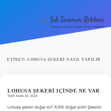
Şık Tasarım Rehberi
menüyü
aç
Hayatına zarafet katan yaratıcı fikirler!
Anasayfa
Gizlilik Politikası
Yasal Uyarı
ETIKET:
LOHUSA ŞEKERI NASIL YAPILIR
Hakkımızda
LOHUSA ŞEKERI IÇINDE NE VAR
Tarih: Aralık 30, 2024
Lohusa şekeri doğal mı? %100 doğal ürün! Şekerin