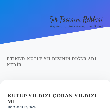
Şık Tasarım Rehberi
menüyü
aç
Hayatına zarafet katan yaratıcı fikirler!
Anasayfa
Gizlilik Politikası
Yasal Uyarı
ETIKET:
KUTUP YILDIZININ DIĞER ADI
NEDIR
Hakkımızda
KUTUP YILDIZI ÇOBAN YILDIZI
MI
Tarih: Ocak 16, 2025