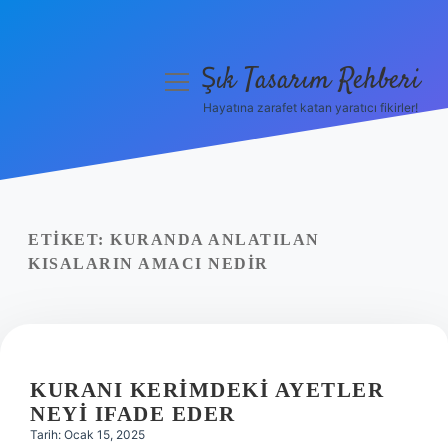
Şık Tasarım Rehberi
menüyü
aç
Hayatına zarafet katan yaratıcı fikirler!
Anasayfa
Gizlilik Politikası
Yasal Uyarı
ETIKET:
KURANDA ANLATILAN
KISALARIN AMACI NEDIR
Hakkımızda
KURANI KERIMDEKI AYETLER
NEYI IFADE EDER
Tarih: Ocak 15, 2025