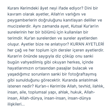
Kuranı Kerimdeki âyet neyi ifade ediyor? Dini bir
kavram olarak ayetler, Allah’ın varlığını ve
peygamberlerin doğruluğunu kanıtlayan deliller ve
mucizelerdir. Aynı zamanda ayet, Kutsal Kur’an’ın
surelerinin her bir bölümü için kullanılan bir
terimdir. Kur’an surelerden ve sureler ayetlerden
oluşur. Ayetler bize ne anlatıyor? KUR’AN AYETLERİ
her çağ ve her toplum için dersler içeren ayetlerdir.
Kuran’ın önünde saygıyla diz çöküp onu sanki
bugün vahyedilmiş gibi okuyan herkes, içinde
hayatlarımızın ortasından pasajlar bulacak ve
yaşadığımız sorunların sanki bir fotoğraftaymış
gibi sunulduğunu görecektir. Kuranda anlatılmak
istenen nedir? Kur’an-ı Kerim’de Allah, tevhid, ilahlık,
insan, aile, toplumsal yapı, ahlak, hukuk, Allah-
insan, Allah-dünya, insan-insan, insan-dünya
ilişkileri…