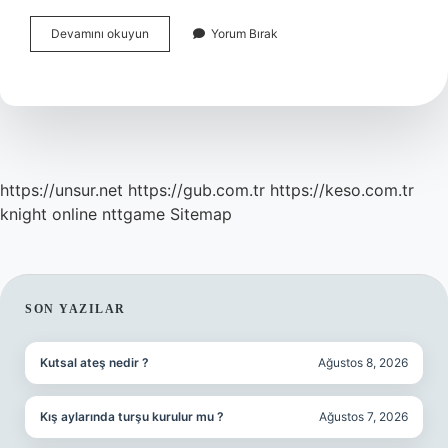
Kuranı
Devamını okuyun
Yorum Bırak
Kerimdeki
Ayetler
Neyi
Ifade
Eder
https://unsur.net
https://gub.com.tr
https://keso.com.tr
knight online
nttgame
Sitemap
SIDEBAR
SON YAZILAR
Kutsal ateş nedir ?
Ağustos 8, 2026
Kış aylarında turşu kurulur mu ?
Ağustos 7, 2026