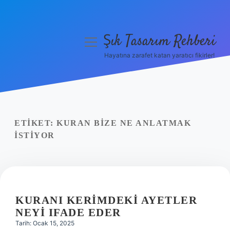
Şık Tasarım Rehberi
menüyü
aç
Hayatına zarafet katan yaratıcı fikirler!
Anasayfa
Gizlilik Politikası
Yasal Uyarı
ETIKET:
KURAN BIZE NE ANLATMAK
ISTIYOR
Hakkımızda
KURANI KERIMDEKI AYETLER
NEYI IFADE EDER
Tarih: Ocak 15, 2025