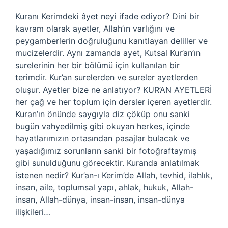
Kuranı Kerimdeki âyet neyi ifade ediyor? Dini bir
kavram olarak ayetler, Allah’ın varlığını ve
peygamberlerin doğruluğunu kanıtlayan deliller ve
mucizelerdir. Aynı zamanda ayet, Kutsal Kur’an’ın
surelerinin her bir bölümü için kullanılan bir
terimdir. Kur’an surelerden ve sureler ayetlerden
oluşur. Ayetler bize ne anlatıyor? KUR’AN AYETLERİ
her çağ ve her toplum için dersler içeren ayetlerdir.
Kuran’ın önünde saygıyla diz çöküp onu sanki
bugün vahyedilmiş gibi okuyan herkes, içinde
hayatlarımızın ortasından pasajlar bulacak ve
yaşadığımız sorunların sanki bir fotoğraftaymış
gibi sunulduğunu görecektir. Kuranda anlatılmak
istenen nedir? Kur’an-ı Kerim’de Allah, tevhid, ilahlık,
insan, aile, toplumsal yapı, ahlak, hukuk, Allah-
insan, Allah-dünya, insan-insan, insan-dünya
ilişkileri…