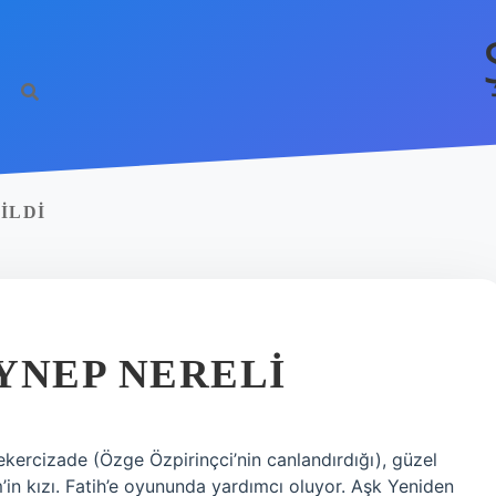
ILDI
YNEP NERELI
ercizade (Özge Özpirinçci’nin canlandırdığı), güzel
’in kızı. Fatih’e oyununda yardımcı oluyor. Aşk Yeniden