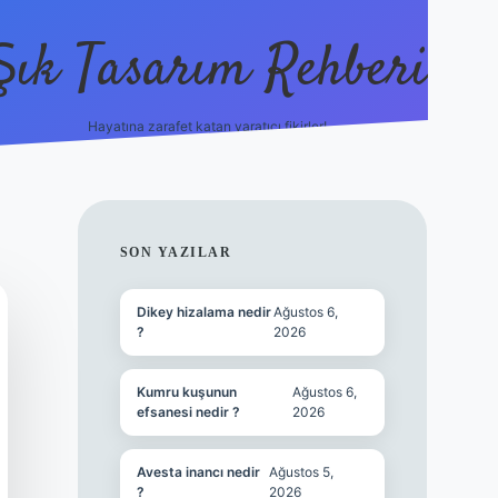
Şık Tasarım Rehberi
Hayatına zarafet katan yaratıcı fikirler!
vdcasino giriş
SIDEBAR
SON YAZILAR
Dikey hizalama nedir
Ağustos 6,
?
2026
Kumru kuşunun
Ağustos 6,
efsanesi nedir ?
2026
Avesta inancı nedir
Ağustos 5,
?
2026