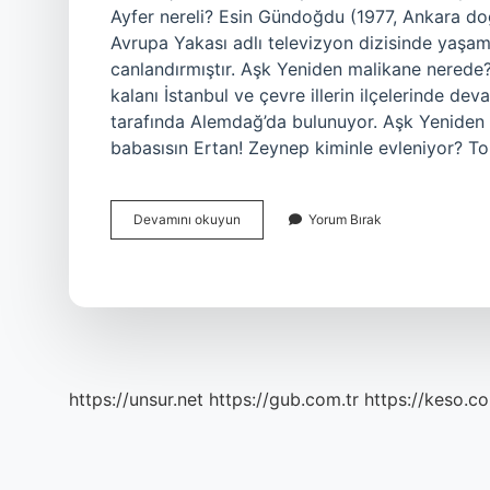
Ayfer nereli? Esin Gündoğdu (1977, Ankara do
Avrupa Yakası adlı televizyon dizisinde yaşamı
canlandırmıştır. Aşk Yeniden malikane nerede? 
kalanı İstanbul ve çevre illerin ilçelerinde de
tarafında Alemdağ’da bulunuyor. Aşk Yeniden S
babasısın Ertan! Zeynep kiminle evleniyor? 
Aşk
Devamını okuyun
Yorum Bırak
Yeniden
Zeynep
Nereli
https://unsur.net
https://gub.com.tr
https://keso.co