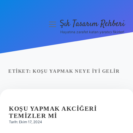
Şık Tasarım Rehberi
menüyü
aç
Hayatına zarafet katan yaratıcı fikirler!
Anasayfa
Gizlilik Politikası
Yasal Uyarı
ETIKET:
KOŞU YAPMAK NEYE IYI GELIR
Hakkımızda
KOŞU YAPMAK AKCIĞERI
TEMIZLER MI
Tarih: Ekim 17, 2024