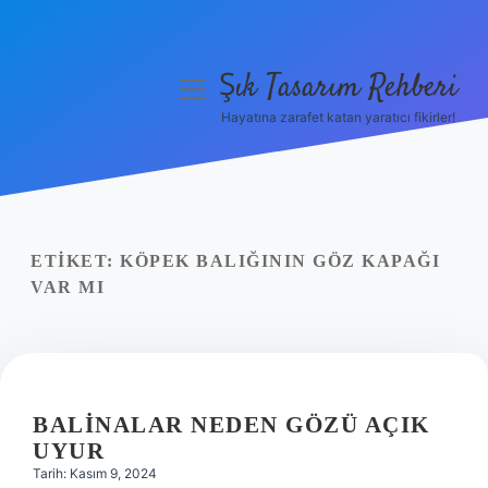
Şık Tasarım Rehberi
menüyü
aç
Hayatına zarafet katan yaratıcı fikirler!
Anasayfa
Gizlilik Politikası
Yasal Uyarı
ETIKET:
KÖPEK BALIĞININ GÖZ KAPAĞI
VAR MI
Hakkımızda
BALINALAR NEDEN GÖZÜ AÇIK
UYUR
Tarih: Kasım 9, 2024