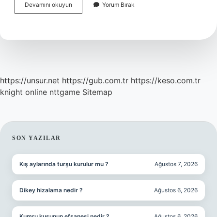
Balinalar
Devamını okuyun
Yorum Bırak
Neden
Gözü
Açık
Uyur
https://unsur.net
https://gub.com.tr
https://keso.com.tr
knight online
nttgame
Sitemap
SIDEBAR
SON YAZILAR
Kış aylarında turşu kurulur mu ?
Ağustos 7, 2026
Dikey hizalama nedir ?
Ağustos 6, 2026
Kumru kuşunun efsanesi nedir ?
Ağustos 6, 2026