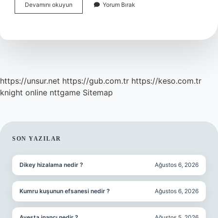
Elyaf
Devamını okuyun
Yorum Bırak
Ne
Ile
Yapıştırılır
https://unsur.net
https://gub.com.tr
https://keso.com.tr
knight online
nttgame
Sitemap
SIDEBAR
SON YAZILAR
Dikey hizalama nedir ?
Ağustos 6, 2026
Kumru kuşunun efsanesi nedir ?
Ağustos 6, 2026
Avesta inancı nedir ?
Ağustos 5, 2026