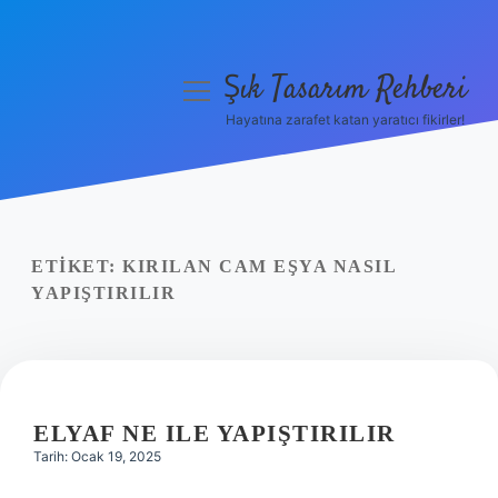
Şık Tasarım Rehberi
menüyü
aç
Hayatına zarafet katan yaratıcı fikirler!
Anasayfa
Gizlilik Politikası
Yasal Uyarı
ETIKET:
KIRILAN CAM EŞYA NASIL
YAPIŞTIRILIR
Hakkımızda
ELYAF NE ILE YAPIŞTIRILIR
Tarih: Ocak 19, 2025