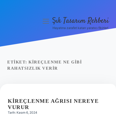
Şık Tasarım Rehberi
menüyü
aç
Hayatına zarafet katan yaratıcı fikirler!
Anasayfa
Gizlilik Politikası
Yasal Uyarı
ETIKET:
KIREÇLENME NE GIBI
RAHATSIZLIK VERIR
Hakkımızda
KIREÇLENME AĞRISI NEREYE
VURUR
Tarih: Kasım 6, 2024