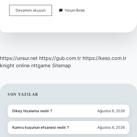
Kireçlenme
Devamını okuyun
Yorum Bırak
Ağrısı
Nereye
Vurur
https://unsur.net
https://gub.com.tr
https://keso.com.tr
knight online
nttgame
Sitemap
SIDEBAR
SON YAZILAR
Dikey hizalama nedir ?
Ağustos 6, 2026
Kumru kuşunun efsanesi nedir ?
Ağustos 6, 2026