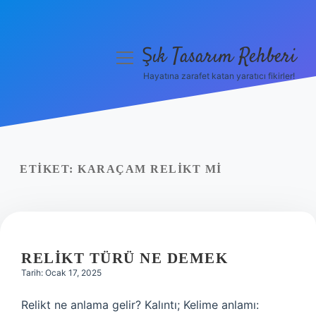
Şık Tasarım Rehberi
menüyü
aç
Hayatına zarafet katan yaratıcı fikirler!
Anasayfa
Gizlilik Politikası
Yasal Uyarı
ETIKET:
KARAÇAM RELIKT MI
Hakkımızda
RELIKT TÜRÜ NE DEMEK
Tarih: Ocak 17, 2025
Relikt ne anlama gelir? Kalıntı; Kelime anlamı: