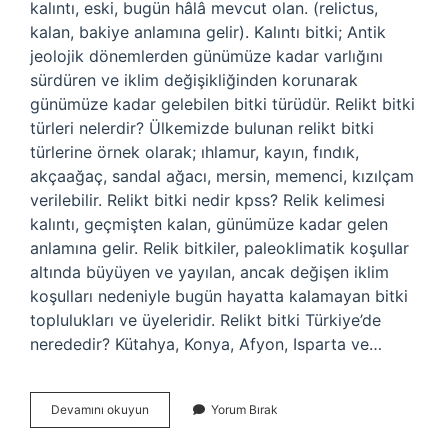
kalıntı, eski, bugün hâlâ mevcut olan. (relictus,
kalan, bakiye anlamına gelir). Kalıntı bitki; Antik
jeolojik dönemlerden günümüze kadar varlığını
sürdüren ve iklim değişikliğinden korunarak
günümüze kadar gelebilen bitki türüdür. Relikt bitki
türleri nelerdir? Ülkemizde bulunan relikt bitki
türlerine örnek olarak; ıhlamur, kayın, fındık,
akçaağaç, sandal ağacı, mersin, memenci, kızılçam
verilebilir. Relikt bitki nedir kpss? Relik kelimesi
kalıntı, geçmişten kalan, günümüze kadar gelen
anlamına gelir. Relik bitkiler, paleoklimatik koşullar
altında büyüyen ve yayılan, ancak değişen iklim
koşulları nedeniyle bugün hayatta kalamayan bitki
toplulukları ve üyeleridir. Relikt bitki Türkiye’de
nerededir? Kütahya, Konya, Afyon, Isparta ve…
Relikt
Devamını okuyun
Yorum Bırak
Türü
Ne