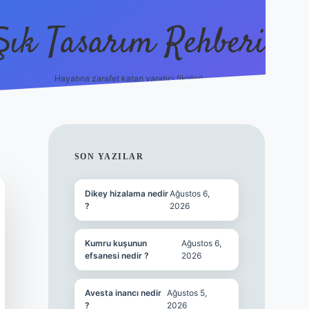
Şık Tasarım Rehberi
Hayatına zarafet katan yaratıcı fikirler!
vdcasino giriş
SIDEBAR
SON YAZILAR
Dikey hizalama nedir
Ağustos 6,
?
2026
Kumru kuşunun
Ağustos 6,
efsanesi nedir ?
2026
Avesta inancı nedir
Ağustos 5,
?
2026