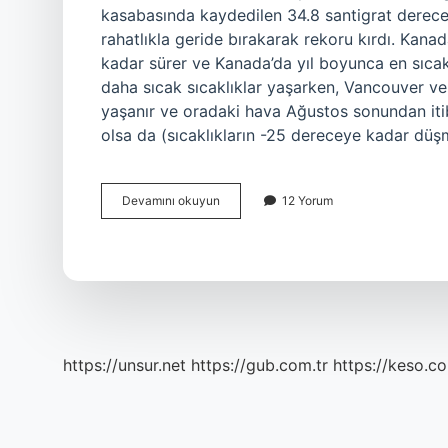
kasabasında kaydedilen 34.8 santigrat derece 
rahatlıkla geride bırakarak rekoru kırdı. Ka
kadar sürer ve Kanada’da yıl boyunca en sıcak
daha sıcak sıcaklıklar yaşarken, Vancouver ve
yaşanır ve oradaki hava Ağustos sonundan it
olsa da (sıcaklıkların -25 dereceye kadar düşm
Kanadanın
Devamını okuyun
12 Yorum
En
Sıcak
Yeri
Neresi
https://unsur.net
https://gub.com.tr
https://keso.co