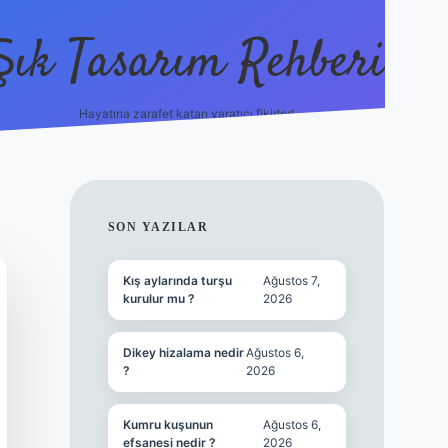
Şık Tasarım Rehberi
Hayatına zarafet katan yaratıcı fikirler!
vdcasino giriş
SIDEBAR
SON YAZILAR
Kış aylarında turşu
Ağustos 7,
kurulur mu ?
2026
Dikey hizalama nedir
Ağustos 6,
?
2026
Kumru kuşunun
Ağustos 6,
efsanesi nedir ?
2026