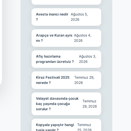
Avesta inancı nedir
Ağustos 5,
?
2026
Arapça ve Kuran aynı
Ağustos 4,
mı ?
2026
Afiş hazırlama
Ağustos 3,
programları ücretsiz ?
2026
Kiraz Festivali 2025
Temmuz 29,
nerede ?
2026
Velayet davasında çocuk
Temmuz
kaç yaşında çocuğa
29, 2026
sorulur ?
Kopyala yapıştır hangi
Temmuz
tuşla yapılır ?
25, 2026