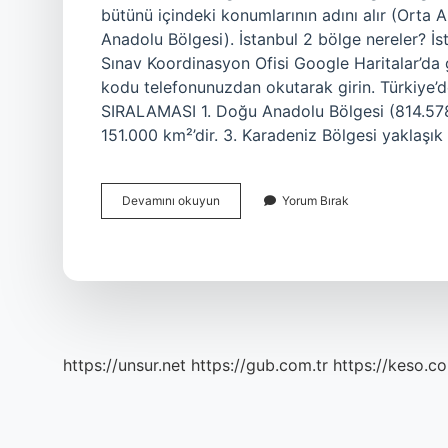
bütünü içindeki konumlarının adını alır (Ort
Anadolu Bölgesi). İstanbul 2 bölge nereler? 
Sınav Koordinasyon Ofisi Google Haritalar’da 
kodu telefonunuzdan okutarak girin. Türkiy
SIRALAMASI 1. Doğu Anadolu Bölgesi (814.578 
151.000 km²’dir. 3. Karadeniz Bölgesi yaklaşık
Türkiyede
Devamını okuyun
Yorum Bırak
1
Bölge
Neresi
https://unsur.net
https://gub.com.tr
https://keso.co