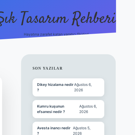
Şık Tasarım Rehberi
Hayatına zarafet katan yaratıcı fikirler!
vdcasino giriş
SIDEBAR
SON YAZILAR
Dikey hizalama nedir
Ağustos 6,
?
2026
Kumru kuşunun
Ağustos 6,
efsanesi nedir ?
2026
Avesta inancı nedir
Ağustos 5,
?
2026