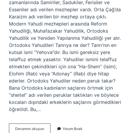
zamanlarında Samiriler, Sadukiler, Ferisiler ve
Esseniler adı verilen mezhepler vardı. Orta Çağ’da
Karaizm adı verilen bir mezhep ortaya çıktı.
Modern Yahudi mezhepleri arasında Reform
Yahudiliği, Muhafazakar Yahudilik, Ortodoks
Yahudilik ve Yeniden Yapılanma Yahudiliği yer alır.
Ortodoks Yahudileri Tanrıya ne der? Tanrı’nın en
kutsal ismi “Yehova”dır. Bu ismi gereksiz yere
telaffuz etmek yasaktır. Yahudiler ismini telaffuz
etmekten çekindikleri için ona “Ha-Shem” (isim),
Elohim (Rab) veya “Adonay” (Rab) diye hitap
ederler. Ortodoks Yahudiler neden peruk takar?
Bana Ortodoks kadınların saçlarını örtmek için
“sheitel” adı verilen peruklar taktıkları ve böylece
kocaları dışındaki erkeklerin saçlarını görmedikleri
öğretildi. Bu,…
Ortodoks
Devamını okuyun
Yorum Bırak