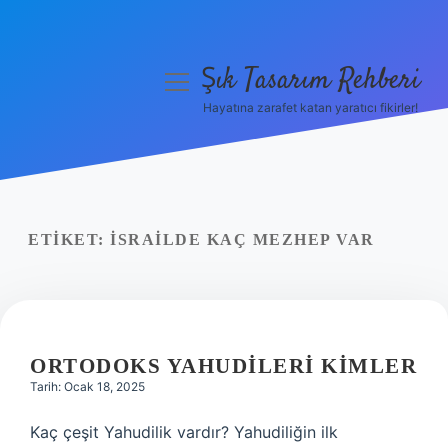
Şık Tasarım Rehberi
menüyü
aç
Hayatına zarafet katan yaratıcı fikirler!
Anasayfa
Gizlilik Politikası
Yasal Uyarı
ETIKET:
İSRAILDE KAÇ MEZHEP VAR
Hakkımızda
ORTODOKS YAHUDILERI KIMLER
Tarih: Ocak 18, 2025
Kaç çeşit Yahudilik vardır? Yahudiliğin ilk