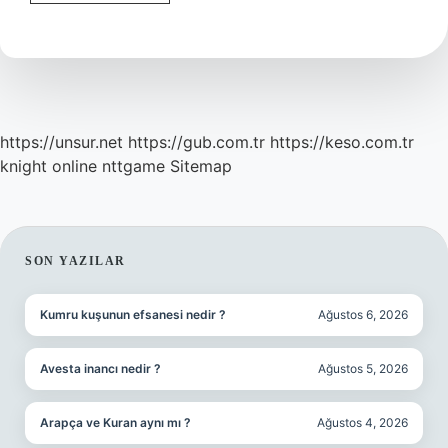
Ankara
Otobüsle
Kaç
Saat
https://unsur.net
https://gub.com.tr
https://keso.com.tr
knight online
nttgame
Sitemap
SIDEBAR
SON YAZILAR
Kumru kuşunun efsanesi nedir ?
Ağustos 6, 2026
Avesta inancı nedir ?
Ağustos 5, 2026
Arapça ve Kuran aynı mı ?
Ağustos 4, 2026