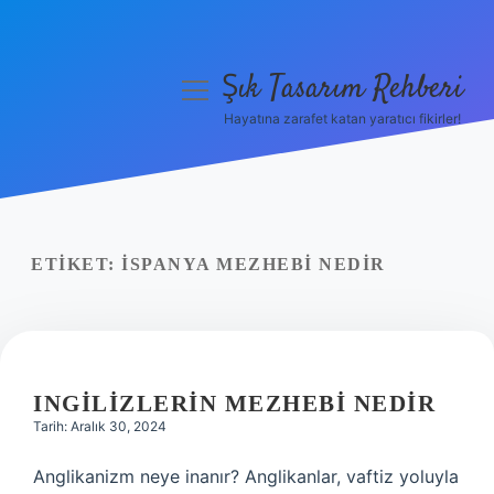
Şık Tasarım Rehberi
menüyü
aç
Hayatına zarafet katan yaratıcı fikirler!
Anasayfa
Gizlilik Politikası
Yasal Uyarı
ETIKET:
İSPANYA MEZHEBI NEDIR
Hakkımızda
INGILIZLERIN MEZHEBI NEDIR
Tarih: Aralık 30, 2024
Anglikanizm neye inanır? Anglikanlar, vaftiz yoluyla