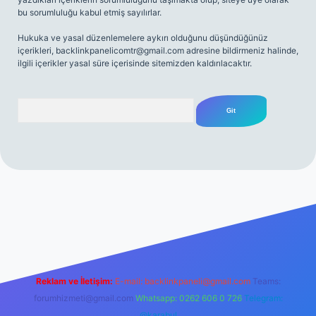
bu sorumluluğu kabul etmiş sayılırlar.
Hukuka ve yasal düzenlemelere aykırı olduğunu düşündüğünüz
içerikleri,
backlinkpanelicomtr@gmail.com
adresine bildirmeniz halinde,
ilgili içerikler yasal süre içerisinde sitemizden kaldırılacaktır.
Arama
iriş
Reklam ve İletişim:
E-mail:
backlinkpaneli@gmail.com
Teams:
forumhizmeti@gmail.com
Whatsapp: 0262 606 0 726
Telegram:
@karabul