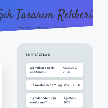
Şık Tasarım Rehberi
Hayatına zarafet katan yaratıcı fikirler!
vdcasino giriş
SIDEBAR
SON YAZILAR
Wa ingilizce neyin
Ağustos 9,
kısaltması ?
2026
Kutsal ateş nedir ?
Ağustos 8, 2026
Kış aylarında turşu
Ağustos 7,
kurulur mu ?
2026