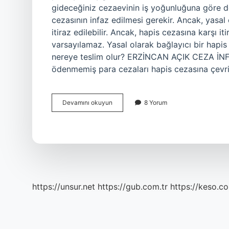
gideceğiniz cezaevinin iş yoğunluğuna göre de
cezasının infaz edilmesi gerekir. Ancak, yasal 
itiraz edilebilir. Ancak, hapis cezasına karşı i
varsayılamaz. Yasal olarak bağlayıcı bir hapis
nereye teslim olur? ERZİNCAN AÇIK CEZA İN
ödenmemiş para cezaları hapis cezasına çevri
Kesinleşmiş
Devamını okuyun
8 Yorum
Ceza
Ne
Zaman
Gelir
https://unsur.net
https://gub.com.tr
https://keso.co