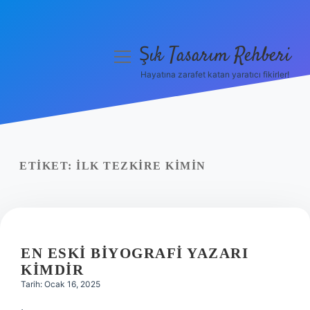
Şık Tasarım Rehberi
menüyü
aç
Hayatına zarafet katan yaratıcı fikirler!
Anasayfa
Gizlilik Politikası
Yasal Uyarı
ETIKET:
İLK TEZKIRE KIMIN
Hakkımızda
EN ESKI BIYOGRAFI YAZARI
KIMDIR
Tarih: Ocak 16, 2025