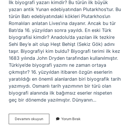
İlk biyografi yazarı kimdir? Bu türün ilk büyük
yazarı antik Yunan edebiyatından Plutarkhos’tur. Bu
türün Batı edebiyatındaki kökleri Plutarkhos’un
Romalıları anlatan Lives’ına dayanır. Ancak bu tür
Batı’da 16. yüzyıldan sonra yayıldı. En eski Türk
biyografisi kimdir? Anadolu’da yazılan ilk tezkire
Sehi Bey’e ait olup Heşt Behişt (Sekiz Gök) adını
taşır. Biyografiyi kim buldu? Biyografi terimi ilk kez
1683 yılında John Dryden tarafından kullanılmıştır.
Türkiye’de biyografi yazımı ne zaman ortaya
çıkmıştır? 16. yüzyıldan itibaren özgün eserlerin
yaratıldığı en önemli alanlardan biri biyografik tarih
yazımıydı. Osmanlı tarih yazımının bir türü olan
biyografi alanında ilk bağımsız eserler nispeten
geç bir dönemde yazılmıştır. Dünyanın…
En
Devamını okuyun
Yorum Bırak
Eski
Biyografi