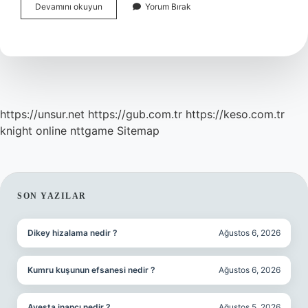
Corona
Devamını okuyun
Yorum Bırak
Virüsü
Atlatmak
Için
Ne
Yemeliyiz
https://unsur.net
https://gub.com.tr
https://keso.com.tr
knight online
nttgame
Sitemap
SIDEBAR
SON YAZILAR
Dikey hizalama nedir ?
Ağustos 6, 2026
Kumru kuşunun efsanesi nedir ?
Ağustos 6, 2026
Avesta inancı nedir ?
Ağustos 5, 2026