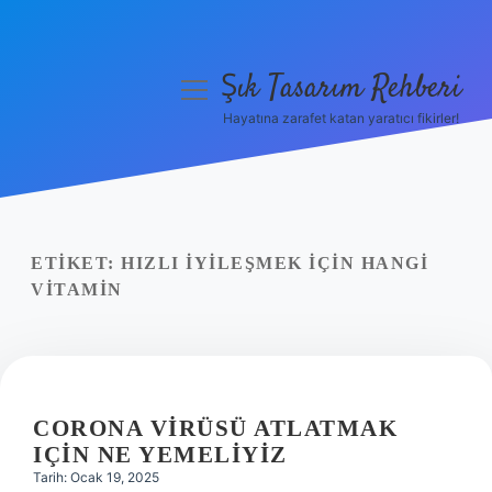
Şık Tasarım Rehberi
menüyü
aç
Hayatına zarafet katan yaratıcı fikirler!
Anasayfa
Gizlilik Politikası
Yasal Uyarı
ETIKET:
HIZLI IYILEŞMEK IÇIN HANGI
VITAMIN
Hakkımızda
CORONA VIRÜSÜ ATLATMAK
IÇIN NE YEMELIYIZ
Tarih: Ocak 19, 2025