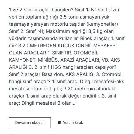
1 ve 2 sınıf araçlar hangileri? Sınıf 1: N1 sınıfı; İzin
verilen toplam ağırlığı 3,5 tonu aşmayan yük
taşımaya yarayan motorlu taşıtlar (kamyonetler)
Sınıf 2: Sınıf N1; Maksimum ağırlığı 3,5 kg olan
yüklerin taşınmasında kullanılır. Binek araçlar 1. sınıf
mı? 3.20 METREDEN KÜÇÜK DİNGİL MESAFESİ
OLAN ARAÇLAR 1. SINIFTIR. OTOMOBİL,
KAMYONET, MİNİBÜS, ARAZİ ARAÇLARI, VB. AKS
ARALIĞI 3. 2. sınıf HGS hangi araçları kapsıyor?
Sınıf 2 araçlar Başa dön. AKS ARALIĞI 3. Otomobil
hangi sınıf araçtır? 1. sınıf araç: Dingil mesafesi-aks
mesafesi otomobil gibi; 3.20 metrenin altındaki
araçlar 1. sınıf araç olarak değerlendirilir. 2. sınıf
araç: Dingil mesafesi 3 olan…
Binek
Devamını okuyun
Yorum Bırak
Araç
Hangi