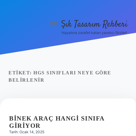
Şık Tasarım Rehberi
menüyü
aç
Hayatına zarafet katan yaratıcı fikirler!
Anasayfa
Gizlilik Politikası
Yasal Uyarı
ETIKET:
HGS SINIFLARI NEYE GÖRE
BELIRLENIR
Hakkımızda
BINEK ARAÇ HANGI SINIFA
GIRIYOR
Tarih: Ocak 14, 2025