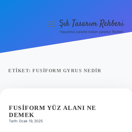
Şık Tasarım Rehberi
menüyü
aç
Hayatına zarafet katan yaratıcı fikirler!
Anasayfa
Gizlilik Politikası
Yasal Uyarı
ETIKET:
FUSIFORM GYRUS NEDIR
Hakkımızda
FUSIFORM YÜZ ALANI NE
DEMEK
Tarih: Ocak 19, 2025